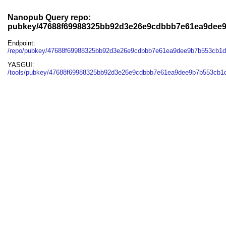
Nanopub Query repo:
pubkey/47688f69988325bb92d3e26e9cdbbb7e61ea9dee
Endpoint:
/repo/pubkey/47688f69988325bb92d3e26e9cdbbb7e61ea9dee9b7b553cb1
YASGUI:
/tools/pubkey/47688f69988325bb92d3e26e9cdbbb7e61ea9dee9b7b553cb1