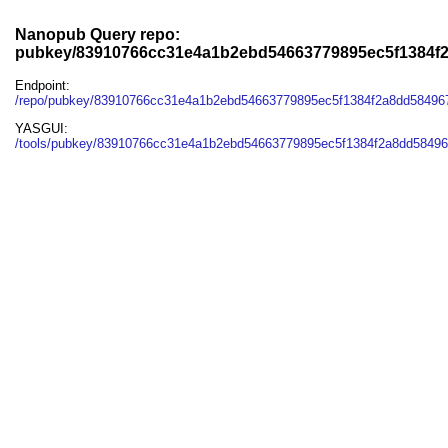
Nanopub Query repo:
pubkey/83910766cc31e4a1b2ebd54663779895ec5f1384f
Endpoint:
/repo/pubkey/83910766cc31e4a1b2ebd54663779895ec5f1384f2a8dd58496
YASGUI:
/tools/pubkey/83910766cc31e4a1b2ebd54663779895ec5f1384f2a8dd58496