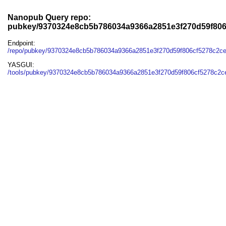
Nanopub Query repo:
pubkey/9370324e8cb5b786034a9366a2851e3f270d59f80
Endpoint:
/repo/pubkey/9370324e8cb5b786034a9366a2851e3f270d59f806cf5278c2c
YASGUI:
/tools/pubkey/9370324e8cb5b786034a9366a2851e3f270d59f806cf5278c2c