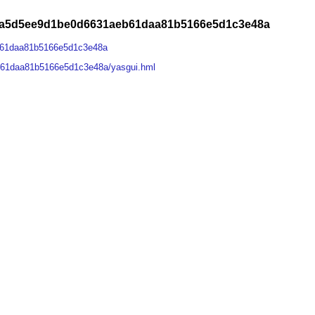
9a5d5ee9d1be0d6631aeb61daa81b5166e5d1c3e48a
b61daa81b5166e5d1c3e48a
61daa81b5166e5d1c3e48a/yasgui.hml