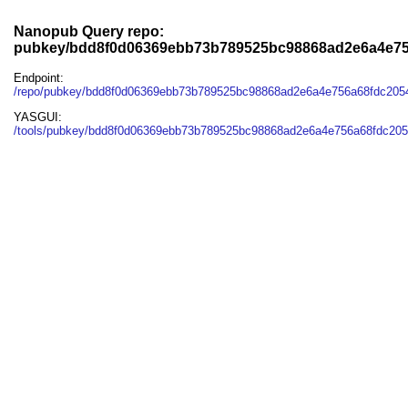
Nanopub Query repo:
pubkey/bdd8f0d06369ebb73b789525bc98868ad2e6a4e75
Endpoint:
/repo/pubkey/bdd8f0d06369ebb73b789525bc98868ad2e6a4e756a68fdc205
YASGUI:
/tools/pubkey/bdd8f0d06369ebb73b789525bc98868ad2e6a4e756a68fdc205