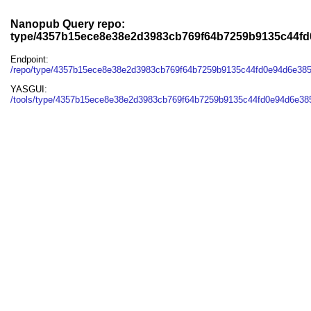
Nanopub Query repo:
type/4357b15ece8e38e2d3983cb769f64b7259b9135c44f
Endpoint:
/repo/type/4357b15ece8e38e2d3983cb769f64b7259b9135c44fd0e94d6e38
YASGUI:
/tools/type/4357b15ece8e38e2d3983cb769f64b7259b9135c44fd0e94d6e38