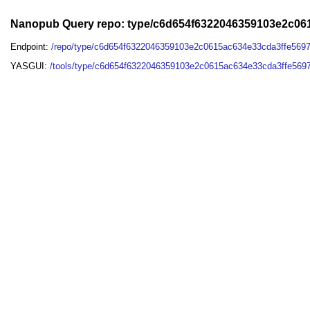
Nanopub Query repo: type/c6d654f6322046359103e2c0
Endpoint:
/repo/type/c6d654f6322046359103e2c0615ac634e33cda3ffe56
YASGUI:
/tools/type/c6d654f6322046359103e2c0615ac634e33cda3ffe569