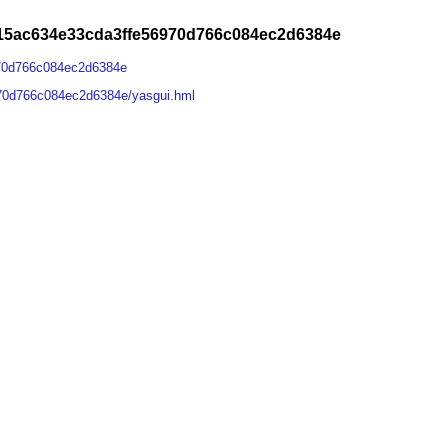
615ac634e33cda3ffe56970d766c084ec2d6384e
970d766c084ec2d6384e
70d766c084ec2d6384e/yasgui.hml